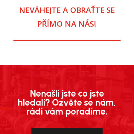
NEVÁHEJTE A OBRAŤTE SE
PŘÍMO NA NÁS!
Nenašli jste co jste
hledali? Ozvěte se nám,
rádi vám poradíme.